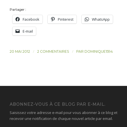
Partager :
Facebook
Pinterest
WhatsApp
E-mail
/
/
20 MAI 2012
2 COMMENTAIRES
PAR
DOMINIQUE1594
ABONNEZ-VOUS À CE BLOG PAR E-MAIL.
Saisissez votre adresse e-mail pour vous abonner à ce blog et
recevoir une notification de chaque nouvel article par email.