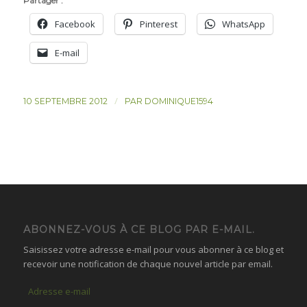
Partager :
Facebook
Pinterest
WhatsApp
E-mail
/
10 SEPTEMBRE 2012
PAR
DOMINIQUE1594
ABONNEZ-VOUS À CE BLOG PAR E-MAIL.
Saisissez votre adresse e-mail pour vous abonner à ce blog et
recevoir une notification de chaque nouvel article par email.
Adresse
e-