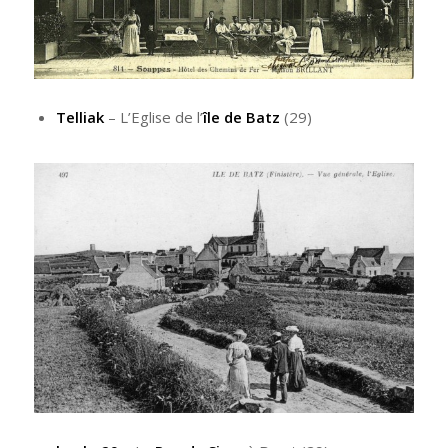
Telliak
– L’Eglise de l’
île de Batz
(29)