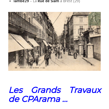
lambe29
– La
Rue de Siam
à Brest (29)
Les Grands Travaux
de CPArama …