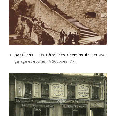
Bastille91
– Un
Hôtel des Chemins de Fer
avec
garage et écuries ! A Souppes (77)