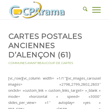
CARTES POSTALES
ANCIENNES
D’ALENÇON (61)
COMMUNES AYANT BEAUCOUP DE CARTES
[vc_row][vc_column width= »1/1″][vc_images_carousel
images= »2798,2799,2802,2803″
onclick= »custom_link » custom_links_target= »_blank »
mode= »horizontal » speed= »3000″
slides_per_view= »1″ autoplay= »yes »
img_size= »large »