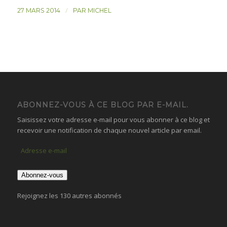
/
27 MARS 2014
PAR
MICHEL
ABONNEZ-VOUS À CE BLOG PAR E-MAIL.
Saisissez votre adresse e-mail pour vous abonner à ce blog et
recevoir une notification de chaque nouvel article par email.
Adresse
e-
mail
Abonnez-vous
Rejoignez les 130 autres abonnés