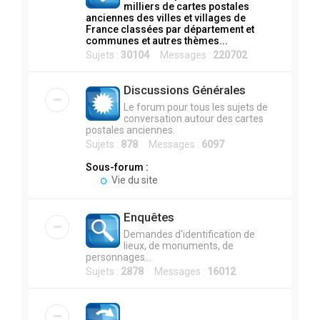
milliers de cartes postales
anciennes des villes et villages de
France classées par département et
communes et autres thèmes...
Sujets :
30104
Messages :
220702
Discussions Générales
Le forum pour tous les sujets de
conversation autour des cartes
postales anciennes.
Sujets :
878
Messages :
6097
Sous-forum :
Vie du site
Enquêtes
Demandes d'identification de
lieux, de monuments, de
personnages...
Sujets :
2878
Messages :
16012