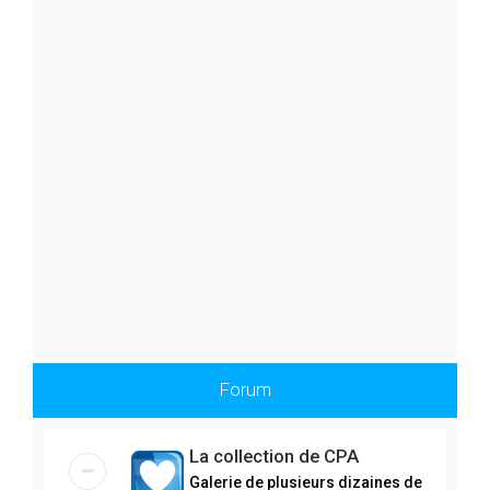
h
e
r
Forum
La collection de CPA
Galerie de plusieurs dizaines de