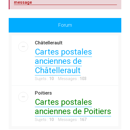
message
c
h
e
Forum
r
Châtellerault
Cartes postales
anciennes de
Châtellerault
Sujets :
10
Messages :
103
Poitiers
Cartes postales
anciennes de Poitiers
Sujets :
10
Messages :
167