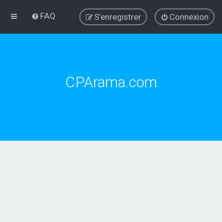
FAQ
S’enregistrer
Connexion
CPArama.com