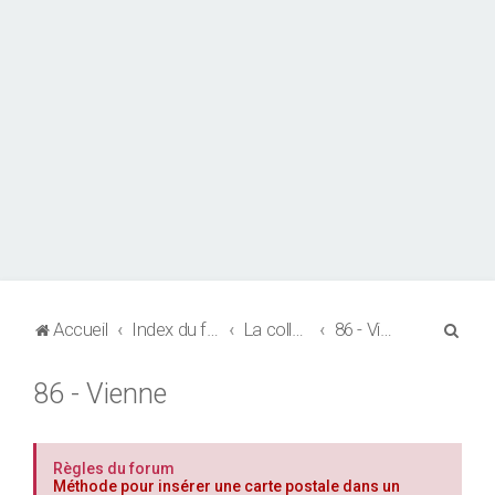
R
Accueil
Index du forum
La collection de CPA
86 - Vienne
e
86 - Vienne
c
h
e
Règles du forum
r
Méthode pour insérer une carte postale dans un