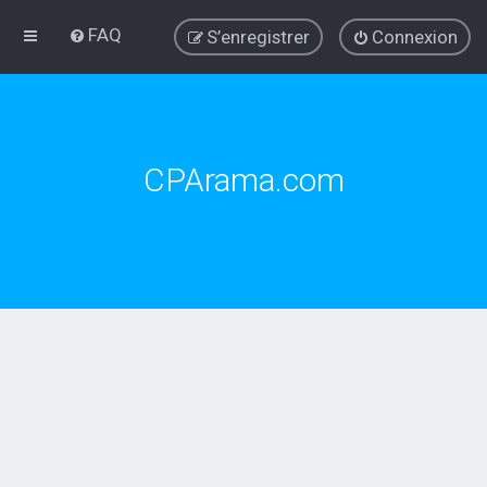
FAQ
S’enregistrer
Connexion
CPArama.com