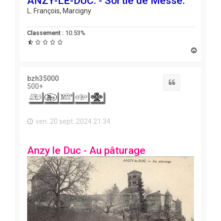
ANZY-LE-DUC. - Sortie de Messe.
L. François, Marcigny
Classement :
10.53%
H
a
u
t
bzh35000
Citation
500+
ven. 20 sept. 2024 21:34
Anzy le Duc - Au pâturage