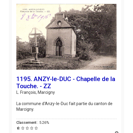
1195. ANZY-le-DUC - Chapelle de la
Touche. - ZZ
L. François, Marcigny
La commune d'Anzy-le-Duc fait partie du canton de
Marcigny.
Classement :
5.26%
H