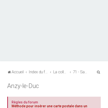
R
Accueil
Index du forum
La collection de CPA
71 - Saône-et-Loire
e
Anzy-le-Duc
c
h
e
Règles du forum
r
Méthode pour insérer une carte postale dans un