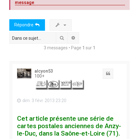
message
c
h
e
Répondre
r
Rechercher
Recherche avancée
3 messages • Page
1
sur
1
alcyon53
Citation
100+
dim. 3 févr. 2013 23:20
Cet article présente une série de
cartes postales anciennes de Anzy-
le-Duc, dans la Saône-et-Loire (71).