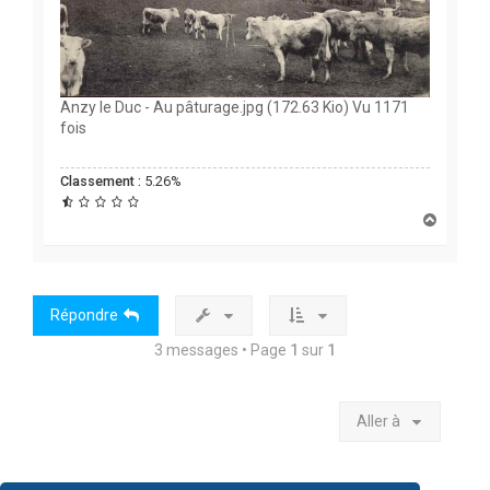
Anzy le Duc - Au pâturage.jpg (172.63 Kio) Vu 1171
fois
Classement :
5.26%
H
a
u
t
Répondre
3 messages • Page
1
sur
1
Aller à