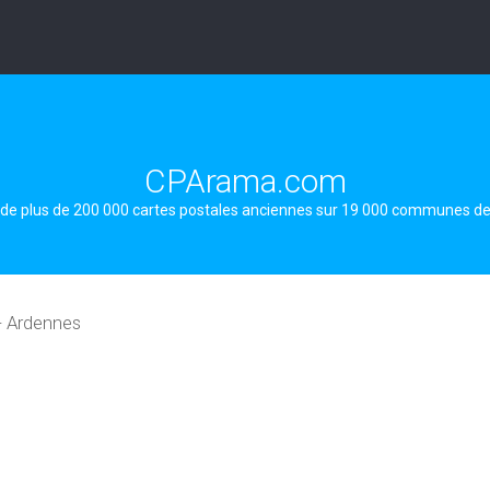
CPArama.com
 de plus de 200 000 cartes postales anciennes sur 19 000 communes d
- Ardennes