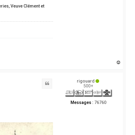
ries, Veuve Clément et
H
a
u
t
rigouard
Citation
500+
Messages :
76760