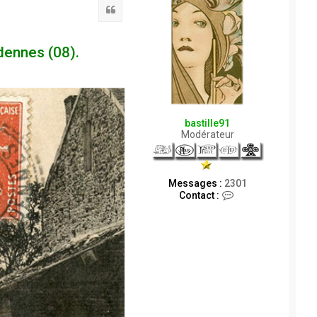
Citation
dennes (08).
bastille91
Modérateur
Messages :
2301
C
Contact :
o
n
t
a
c
t
e
r
b
a