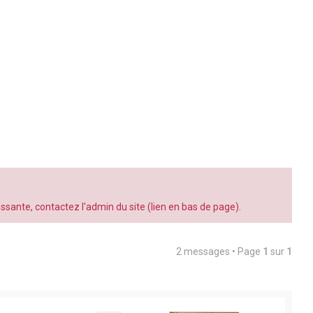
ante, contactez l'admin du site (lien en bas de page).
2 messages • Page
1
sur
1