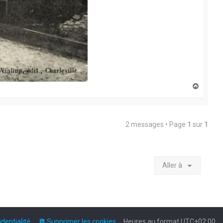
H
a
u
t
2 messages • Page
1
sur
1
Aller à
dentialité
Supprimer les cookies
Heures au format
UTC+02:00