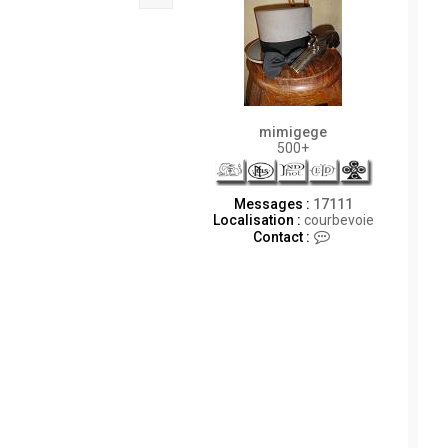
mimigege
500+
Messages :
17111
Localisation :
courbevoie
C
Contact :
o
n
t
a
c
t
e
r
m
i
m
i
g