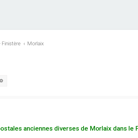
- Finistère
Morlaix
hercher
Recherche avancée
postales anciennes diverses de Morlaix dans le F