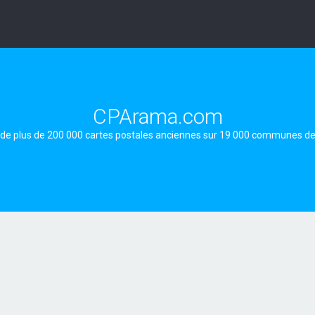
CPArama.com
 de plus de 200 000 cartes postales anciennes sur 19 000 communes d