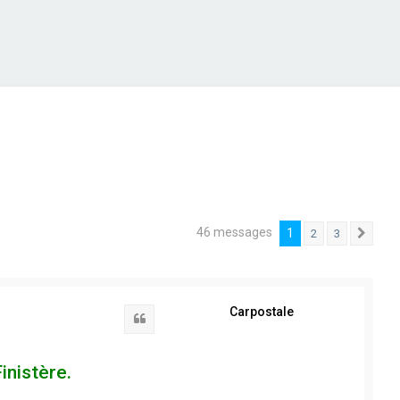
46 messages
1
2
3
Suiv
Carpostale
Citation
inistère.