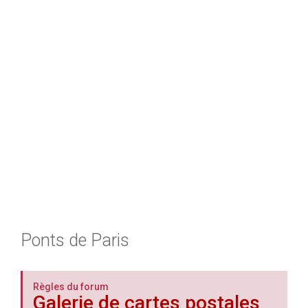
h
e
r
Ponts de Paris
Règles du forum
Galerie de cartes postales