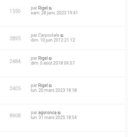
i
s
e
e
a
D
par
Rigel
r
V
1550
g
e
sam. 28 janv. 2023 19:41
m
s
e
r
e
u
n
s
i
s
e
e
a
D
par
Carpostale
r
V
2895
g
e
dim. 10 juin 2012 21:12
m
s
e
r
e
u
n
s
i
s
D
par
Rigel
e
e
V
2484
a
e
dim. 5 août 2018 06:57
r
g
r
m
s
u
e
n
e
i
s
e
e
s
D
par
Rigel
r
V
2405
a
e
lun. 20 mars 2023 18:18
m
s
g
r
e
u
e
n
s
i
s
e
e
a
D
par
agoronca
r
V
8908
g
e
lun. 31 mars 2025 18:54
m
s
e
r
e
u
n
s
i
s
e