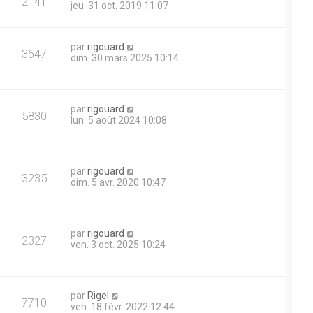
V
2141
g
e
jeu. 31 oct. 2019 11:07
m
s
e
r
e
u
n
s
i
s
D
par
rigouard
e
e
V
3647
a
e
dim. 30 mars 2025 10:14
r
g
r
m
s
u
e
n
e
i
s
e
e
s
D
par
rigouard
r
V
5830
a
e
lun. 5 août 2024 10:08
m
s
g
r
e
u
e
n
s
i
s
e
e
a
D
par
rigouard
r
V
3235
g
e
dim. 5 avr. 2020 10:47
m
s
e
r
e
u
n
s
i
s
e
e
a
D
par
rigouard
r
V
2327
g
e
ven. 3 oct. 2025 10:24
m
s
e
r
e
u
n
s
i
s
e
e
a
D
par
Rigel
r
V
7710
g
e
ven. 18 févr. 2022 12:44
m