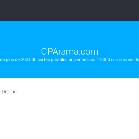
CPArama.com
 de plus de 200 000 cartes postales anciennes sur 19 000 communes d
- Drôme