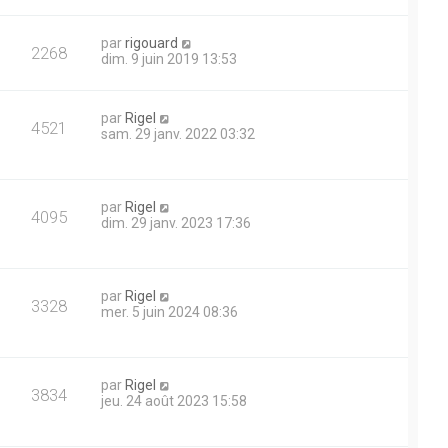
n
s
i
s
e
e
a
D
par
rigouard
r
V
2268
g
e
dim. 9 juin 2019 13:53
m
s
e
r
e
u
n
s
i
s
D
par
Rigel
e
e
V
4521
a
e
sam. 29 janv. 2022 03:32
r
g
r
m
s
u
e
n
e
i
s
e
e
s
D
par
Rigel
r
V
4095
a
e
dim. 29 janv. 2023 17:36
m
s
g
r
e
u
e
n
s
i
s
e
e
a
D
par
Rigel
r
V
3328
g
e
mer. 5 juin 2024 08:36
m
s
e
r
e
u
n
s
i
s
e
e
a
D
par
Rigel
r
V
3834
g
e
jeu. 24 août 2023 15:58
m
s
e
r
e
u
n
s