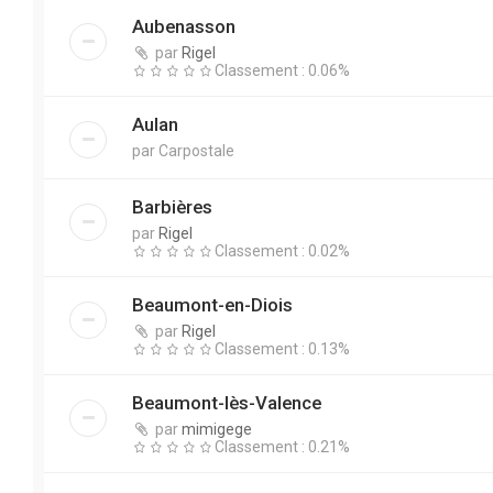
Aubenasson
par
Rigel
Classement : 0.06%
Aulan
par
Carpostale
Barbières
par
Rigel
Classement : 0.02%
Beaumont-en-Diois
par
Rigel
Classement : 0.13%
Beaumont-lès-Valence
par
mimigege
Classement : 0.21%