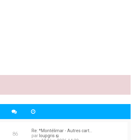
D
Re: *Montélimar - Autres cart…
M
86
e
V
par
loupgris