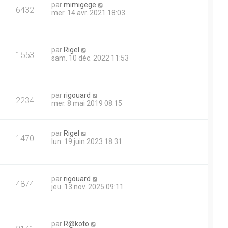
e
a
D
par
mimigege
r
V
6432
g
e
mer. 14 avr. 2021 18:03
m
s
e
r
e
u
n
s
i
s
e
e
a
D
par
Rigel
r
V
1553
g
e
sam. 10 déc. 2022 11:53
m
s
e
r
e
u
n
s
i
s
e
e
a
D
par
rigouard
r
V
2234
g
e
mer. 8 mai 2019 08:15
m
s
e
r
e
u
n
s
i
s
D
par
Rigel
e
e
V
1470
a
e
lun. 19 juin 2023 18:31
r
g
r
m
s
u
e
n
e
i
s
e
e
s
D
par
rigouard
r
V
4874
a
e
jeu. 13 nov. 2025 09:11
m
s
g
r
e
u
e
n
s
i
s
e
e
a
D
par
R@koto
r