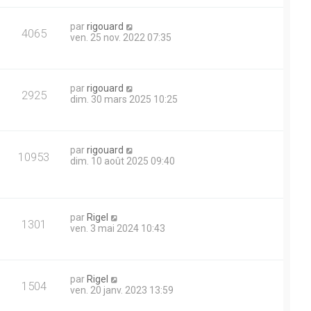
s
i
s
e
e
a
D
par
rigouard
r
V
4065
g
e
ven. 25 nov. 2022 07:35
m
s
e
r
e
u
n
s
i
s
e
e
a
D
par
rigouard
r
V
2925
g
e
dim. 30 mars 2025 10:25
m
s
e
r
e
u
n
s
i
s
e
e
a
D
par
rigouard
r
V
10953
g
e
dim. 10 août 2025 09:40
m
s
e
r
e
u
n
s
i
s
e
e
a
r
D
par
Rigel
g
V
1301
m
e
ven. 3 mai 2024 10:43
s
e
e
r
u
s
n
s
i
a
e
e
D
par
Rigel
g
r
V
1504
e
ven. 20 janv. 2023 13:59
e
m
s
r
e
u