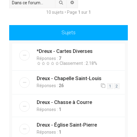
Rechercher
Recherche avancée
c
10 sujets • Page
1
sur
1
h
e
r
Sujets
*Dreux - Cartes Diverses
Réponses :
7
Classement : 2.18%
Dreux - Chapelle Saint-Louis
Réponses :
26
1
2
Dreux - Chasse à Courre
Réponses :
1
Dreux - Église Saint-Pierre
Réponses :
1