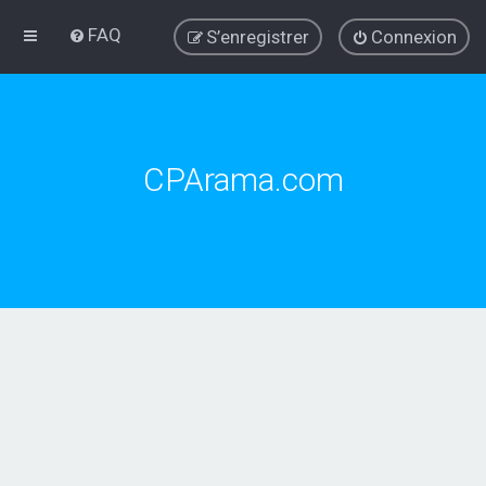
FAQ
S’enregistrer
Connexion
CPArama.com