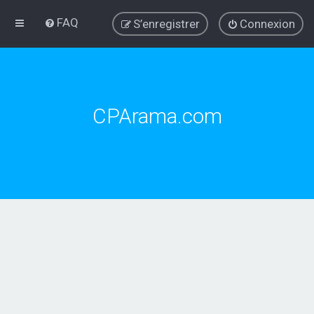
FAQ
S’enregistrer
Connexion
CPArama.com