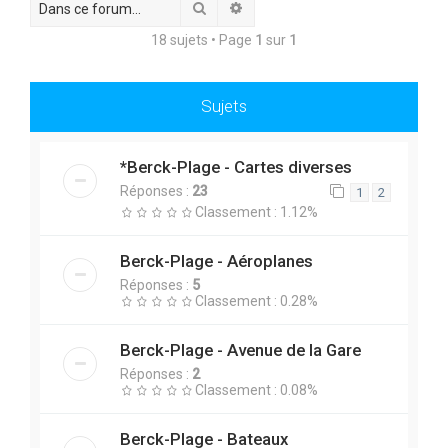
Rechercher
Recherche avancée
c
18 sujets • Page
1
sur
1
h
e
r
Sujets
*Berck-Plage - Cartes diverses
Réponses :
23
1
2
Classement : 1.12%
Berck-Plage - Aéroplanes
Réponses :
5
Classement : 0.28%
Berck-Plage - Avenue de la Gare
Réponses :
2
Classement : 0.08%
Berck-Plage - Bateaux