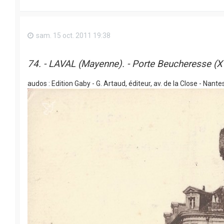
sam. 15 oct. 2011 19:38
74. - LAVAL (Mayenne). - Porte Beucheresse (X
audos : Edition Gaby - G. Artaud, éditeur, av. de la Close - Nante