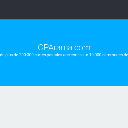
CPArama.com
 de plus de 200 000 cartes postales anciennes sur 19 000 communes d