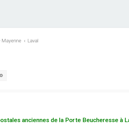
 - Mayenne
Laval
hercher
Recherche avancée
postales anciennes de la Porte Beucheresse à La