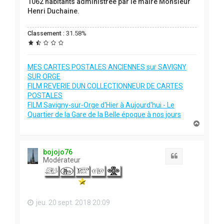
1062 habitants administrée par le maire Monsieur
Henri Duchaine.
Classement :
31.58%
MES CARTES POSTALES ANCIENNES sur SAVIGNY
SUR ORGE
FILM REVERIE DUN COLLECTIONNEUR DE CARTES
POSTALES
FILM Savigny-sur-Orge d'Hier à Aujourd'hui - Le
Quartier de la Gare de la Belle époque à nos jours
H
a
u
t
bojojo76
Citation
Modérateur
jeu. 20 sept. 2018 20:09