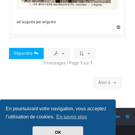
ad augusta per angusta
H
a
u
t
Répondre
3 messages • Page
1
sur
1
Aller à
En poursuivant votre navigation, vous acceptez
l’utilisation de cookies.
En savoir plus
Accueil
Index du forum
Nous contacter
OK
Powered by
phpBB
™