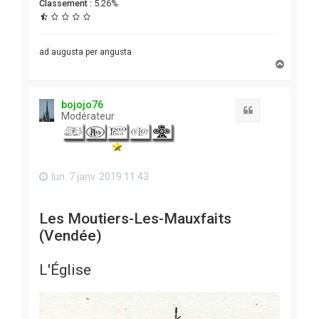
Classement :
5.26%
ad augusta per angusta
H
a
u
t
bojojo76
Citation
Modérateur
lun. 7 janv. 2019 11:43
Les Moutiers-Les-Mauxfaits
(Vendée)
L'Église