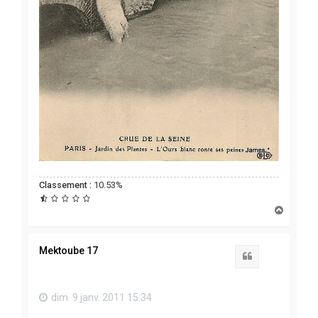
Classement :
10.53%
H
a
u
t
Mektoube 17
Citation
dim. 9 janv. 2011 15:34