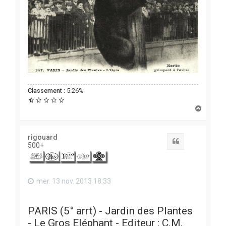
Classement :
5.26%
H
a
u
t
rigouard
Citation
500+
mer. 13 nov. 2013 18:33
PARIS (5° arrt) - Jardin des Plantes
- Le Gros Eléphant - Editeur : C.M.