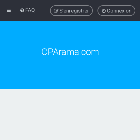
FAQ
S’enregistrer
Connexion
CPArama.com