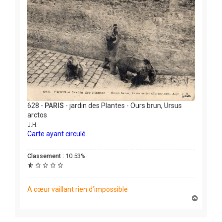
628 -
PARIS
- jardin des Plantes - Ours brun, Ursus
arctos
J.H.
Carte ayant circulé
Classement :
10.53%
A cœur vaillant rien d’impossible
H
a
u
t