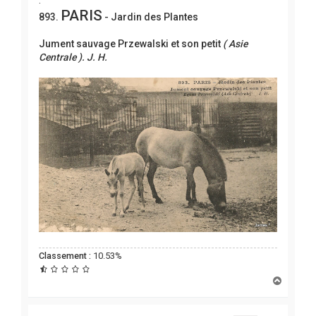
.
PARIS
893.
- Jardin des Plantes
Jument sauvage Przewalski et son petit
( Asie
Centrale ). J. H.
Classement :
10.53%
H
a
u
t