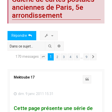
c
anciennes de Paris, 5e
h
arrondissement
e
r
Répondre
Rechercher
Recherche avancée
170 messages
1
…
2
3
4
5
9
Page
1
sur
9
Suivante
Mektoube 17
Citation
dim. 9 janv. 2011 15:31
Cette page présente une série de