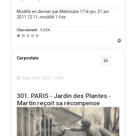
Modifié en dernier par
Mektoube 17
le jeu. 21 avr.
2011 12:11, modifié 1 fois.
Classement :
5.26%
H
a
u
t
Carpostale
Citation
mar. 5 avr. 2011 16:04
301. PARIS - Jardin des Plantes -
Martin reçoit sa récompense