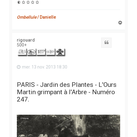
Ombellule
/ Danielle
H
a
u
t
rigouard
Citation
500+
mer. 13 nov. 2013 18:30
PARIS - Jardin des Plantes - L'Ours
Martin grimpant à l'Arbre - Numéro
247.