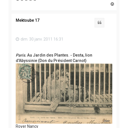
H
a
u
t
Mektoube 17
Citation
dim. 30 janv. 2011 16:31
Paris.
Au Jardin des Plantes. - Desta, lion
d'Abyssinie (Don du Président Carnot)
Royer Nancy