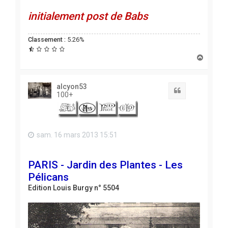
initialement post de Babs
Classement :
5.26%
H
a
u
t
alcyon53
Citation
100+
sam. 16 mars 2013 15:51
PARIS - Jardin des Plantes - Les
Pélicans
Edition Louis Burgy n° 5504