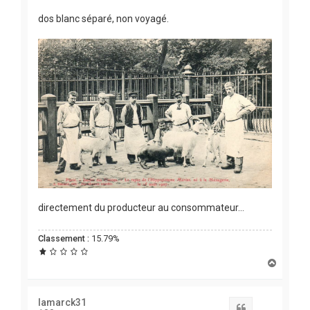
dos blanc séparé, non voyagé.
directement du producteur au consommateur...
Classement :
15.79%
H
a
u
t
lamarck31
Citation