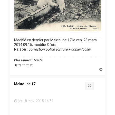
Modifié en dernier par
Mektoube 17
le ven. 28 mars
2014 09:15, modifié 3 fois.
Raison :
correction police écriture + copier/coller
Classement :
5.26%
H
a
u
t
Mektoube 17
Citation
jeu. 8 janv. 2015 14:51