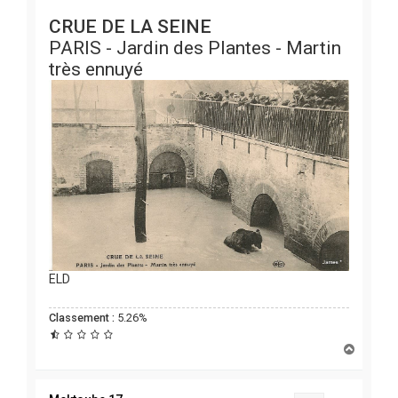
CRUE DE LA SEINE
PARIS - Jardin des Plantes - Martin
très ennuyé
ELD
Classement :
5.26%
H
a
u
t