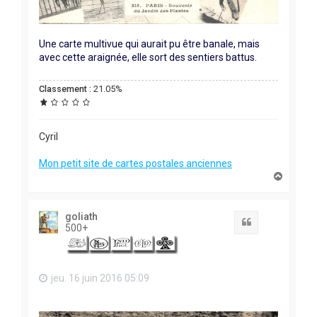
Une carte multivue qui aurait pu être banale, mais
avec cette araignée, elle sort des sentiers battus.
Classement :
21.05%
Cyril
Mon petit site de cartes postales anciennes
H
a
u
t
goliath
Citation
500+
jeu. 16 juin 2016 05:09