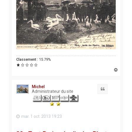
Classement :
15.79%
H
a
u
t
Michel
Citation
Administrateur du site
mar. 1 oct. 2013 19:23