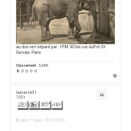
au dos vert séparé par : I.P.M. 40 bis rue duPré-St-
Gervais. Paris
Classement :
5.26%
H
a
u
t
lamarck31
Citation
100+
dim. 13 janv. 2013 19:26