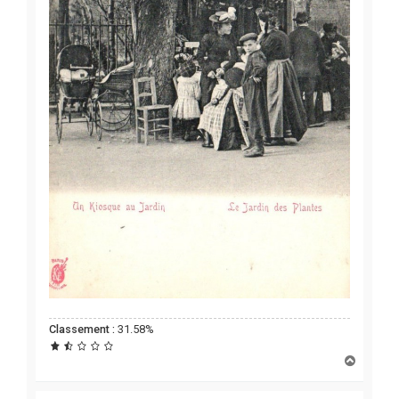
Classement :
31.58%
H
a
u