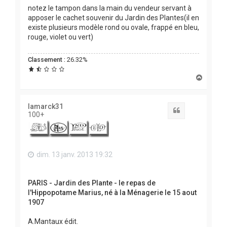
notez le tampon dans la main du vendeur servant à
apposer le cachet souvenir du Jardin des Plantes(il en
existe plusieurs modèle rond ou ovale, frappé en bleu,
rouge, violet ou vert)
Classement :
26.32%
H
a
u
t
lamarck31
Citation
100+
dim. 13 janv. 2013 19:32
PARIS - Jardin des Plante - le repas de
l'Hippopotame Marius, né à la Ménagerie le 15 aout
1907
A.Mantaux édit.