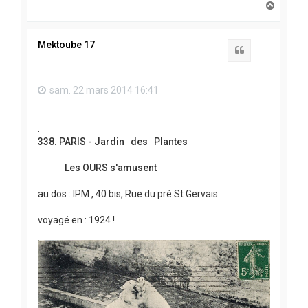
H
a
u
t
Mektoube 17
Citation
sam. 22 mars 2014 16:41
.
338. PARIS - Jardin des Plantes
Les OURS s'amusent
au dos : IPM , 40 bis, Rue du pré St Gervais
voyagé en : 1924 !