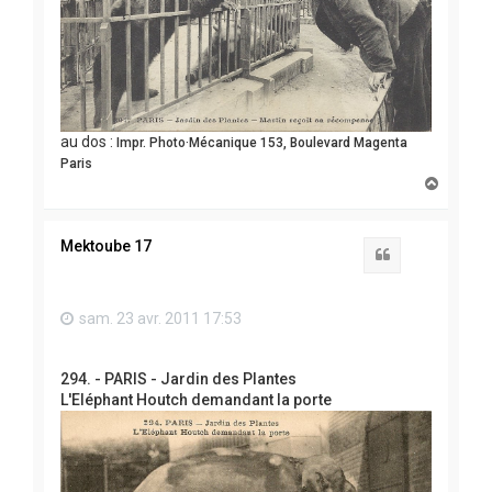
au dos :
Impr. Photo·Mécanique 153, Boulevard Magenta
Paris
H
a
u
t
Mektoube 17
Citation
sam. 23 avr. 2011 17:53
294. - PARIS - Jardin des Plantes
L'Eléphant Houtch demandant la porte