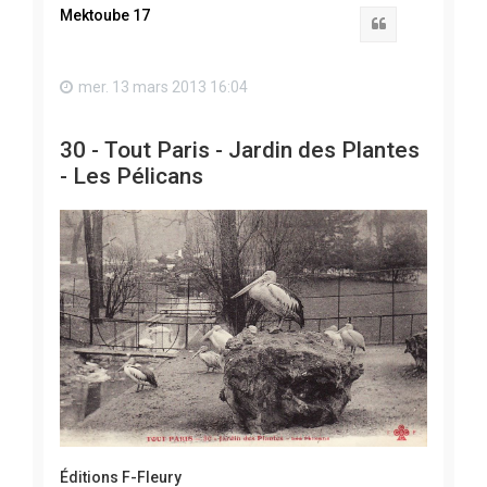
t
Mektoube 17
Citation
mer. 13 mars 2013 16:04
30 - Tout Paris - Jardin des Plantes
- Les Pélicans
Éditions F-Fleury