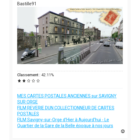
Bastille91
Classement :
42.11%
MES CARTES POSTALES ANCIENNES sur SAVIGNY
SUR ORGE
FILM REVERIE DUN COLLECTIONNEUR DE CARTES
POSTALES
FILM Savigny-sur-Orge d'Hier à Aujourd'hui - Le
Quartier de la Gare de la Belle époque à nos jours
H
a