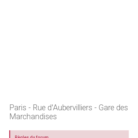
h
e
r
Paris - Rue d'Aubervilliers - Gare des
Marchandises
Règles du forum