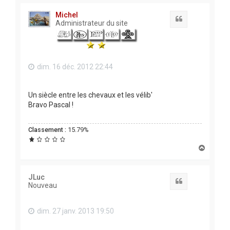
u
t
Michel
Citation
Administrateur du site
dim. 16 déc. 2012 22:44
Un siècle entre les chevaux et les vélib'
Bravo Pascal !
Classement :
15.79%
H
a
u
t
JLuc
Citation
Nouveau
dim. 27 janv. 2013 19:50