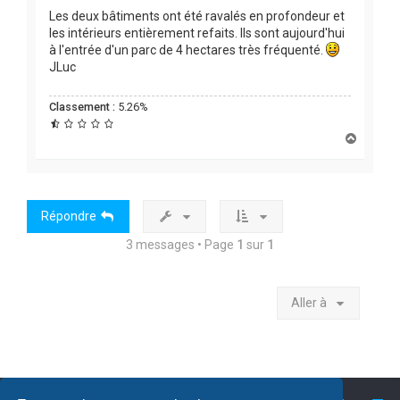
Les deux bâtiments ont été ravalés en profondeur et
les intérieurs entièrement refaits. Ils sont aujourd'hui
à l'entrée d'un parc de 4 hectares très fréquenté.
JLuc
Classement :
5.26%
H
a
u
t
Répondre
3 messages • Page
1
sur
1
Aller à