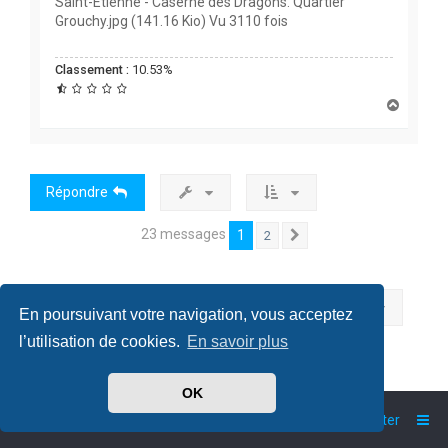
Saint-Étienne - Caserne des Dragons. Quartier
Grouchy.jpg (141.16 Kio) Vu 3110 fois
Classement :
10.53%
H
a
u
t
Répondre
23 messages
1
2
Suivante
Aller à
En poursuivant votre navigation, vous acceptez
l’utilisation de cookies.
En savoir plus
OK
Accueil
Index du forum
Nous contacter