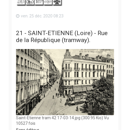
ven. 25 déc. 2020 08:23
21 - SAINT-ETIENNE (Loire) - Rue
de la République (tramway).
Saint-Etienne tram 42 17-03-14.jpg (300.95 Kio) Vu
10527 fois
Sans éditeur.