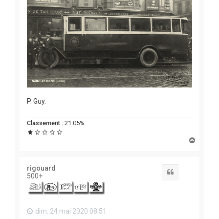
P. Guy.
Classement :
21.05%
H
a
u
t
rigouard
Citation
500+
dim. 24 mai 2020 08:51