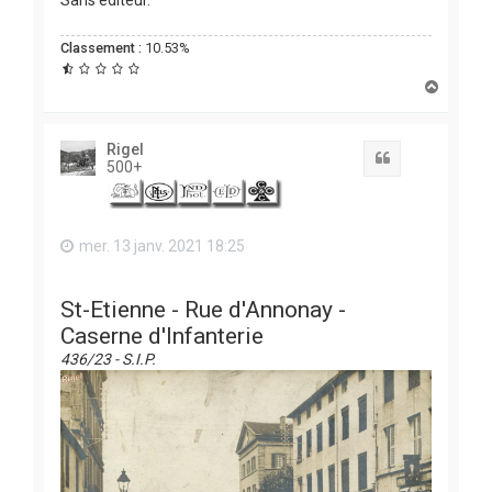
Classement :
10.53%
H
a
u
t
Rigel
Citation
500+
mer. 13 janv. 2021 18:25
St-Etienne - Rue d'Annonay -
Caserne d'Infanterie
436/23 - S.I.P.