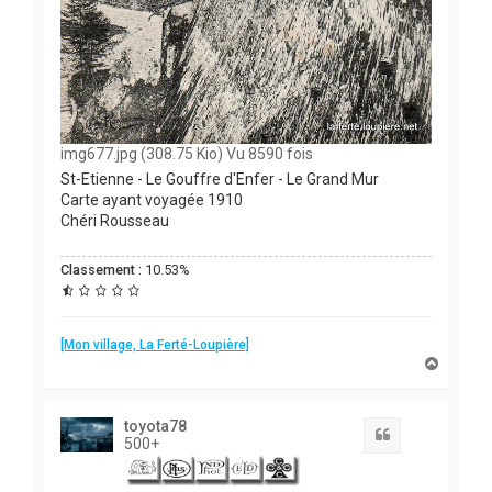
img677.jpg (308.75 Kio) Vu 8590 fois
St-Etienne - Le Gouffre d'Enfer - Le Grand Mur
Carte ayant voyagée 1910
Chéri Rousseau
Classement :
10.53%
[Mon village, La Ferté-Loupière]
H
a
u
t
toyota78
Citation
500+