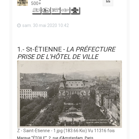
Citation
500+
sam. 30 mai 2020 10:42
.
1.- St-ÉTIENNE
- LA PRÉFECTURE
PRISE DE L’HÔTEL DE VILLE
Z - Saint-Etienne - 1.jpg (183.66 Kio) Vu 11316 fois
Marque ''ÉTOILE'', 2, rue d'Amsterdam. Paris