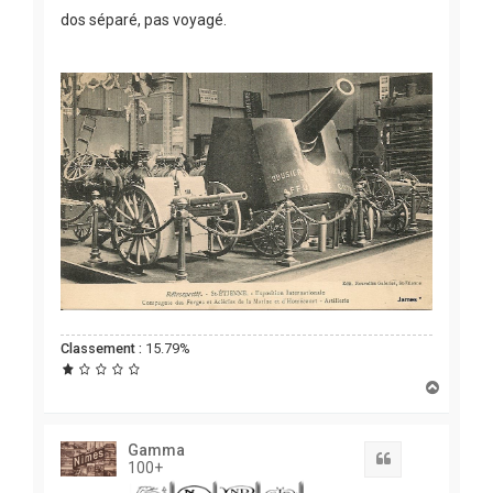
dos séparé, pas voyagé.
Classement :
15.79%
H
a
u
t
Gamma
Citation
100+