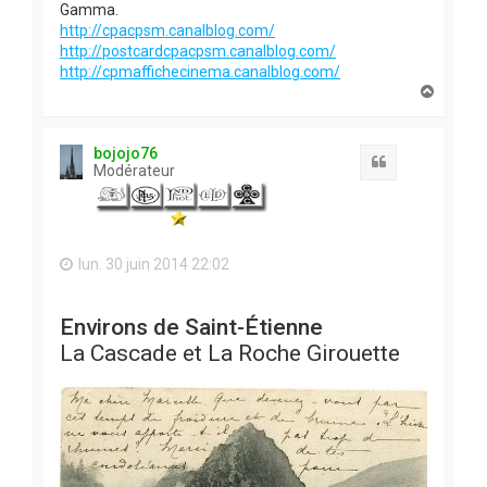
Gamma.
http://cpacpsm.canalblog.com/
http://postcardcpacpsm.canalblog.com/
http://cpmaffichecinema.canalblog.com/
H
a
u
t
bojojo76
Citation
Modérateur
lun. 30 juin 2014 22:02
Environs de Saint-Étienne
La Cascade et La Roche Girouette