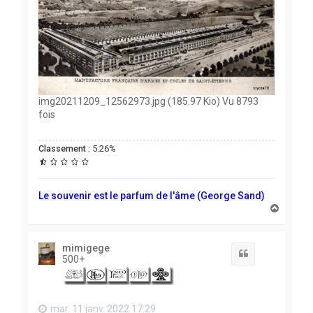
img20211209_12562973.jpg (185.97 Kio) Vu 8793
fois
Classement :
5.26%
Le souvenir est le parfum de l'âme (George Sand)
H
a
u
t
mimigege
Citation
500+
mar. 11 janv. 2022 17:29