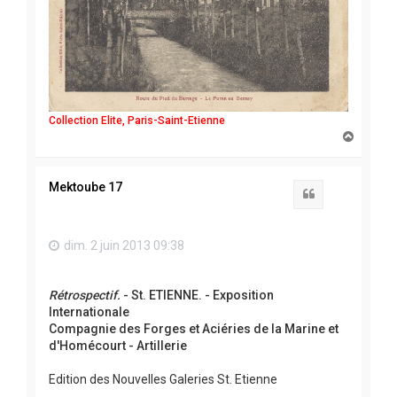
Collection Elite, Paris-Saint-Etienne
H
a
u
t
Mektoube 17
Citation
dim. 2 juin 2013 09:38
Rétrospectif.
- St. ETIENNE. - Exposition
Internationale
Compagnie des Forges et Aciéries de la Marine et
d'Homécourt - Artillerie
Edition des Nouvelles Galeries St. Etienne