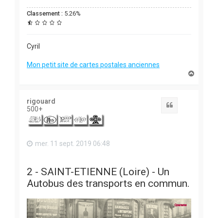
Classement :
5.26%
Cyril
Mon petit site de cartes postales anciennes
H
a
u
t
rigouard
Citation
500+
mer. 11 sept. 2019 06:48
2 - SAINT-ETIENNE (Loire) - Un
Autobus des transports en commun.