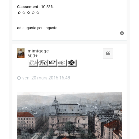
Classement :
10.53%
ad augusta per angusta
H
a
u
t
mimigege
Citation
500+
ven. 20 mars 2015 16:48