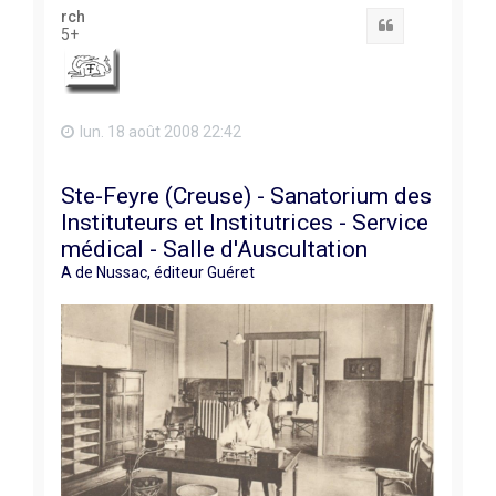
t
rch
Citation
5+
lun. 18 août 2008 22:42
Ste-Feyre (Creuse) - Sanatorium des
Instituteurs et Institutrices - Service
médical - Salle d'Auscultation
A de Nussac, éditeur Guéret