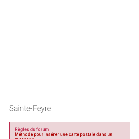
h
e
r
Sainte-Feyre
Règles du forum
Méthode pour insérer une carte postale dans un