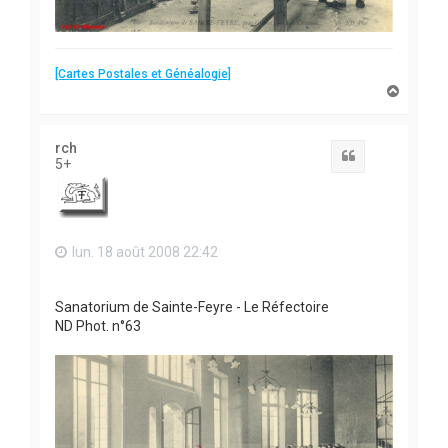
[Cartes Postales et Généalogie]
H
a
u
t
rch
Citation
5+
lun. 18 août 2008 22:42
Sanatorium de Sainte-Feyre - Le Réfectoire
ND Phot. n°63