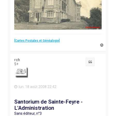
[Cartes Postales et Généalogie]
H
a
u
t
rch
Citation
5+
lun. 18 août 2008 22:42
Santorium de Sainte-Feyre -
L'Administration
Sans éditeur, n°3