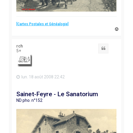
[Cartes Postales et Généalogie]
H
a
u
t
rch
Citation
5+
lun. 18 août 2008 22:42
Sainet-Feyre - Le Sanatorium
ND pho. n°152