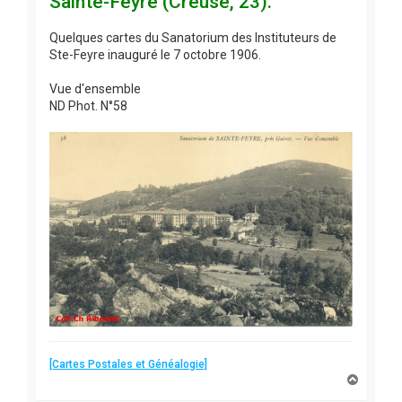
Sainte-Feyre (Creuse, 23).
Quelques cartes du Sanatorium des Instituteurs de
Ste-Feyre inauguré le 7 octobre 1906.
Vue d'ensemble
ND Phot. N°58
[Cartes Postales et Généalogie]
H
a