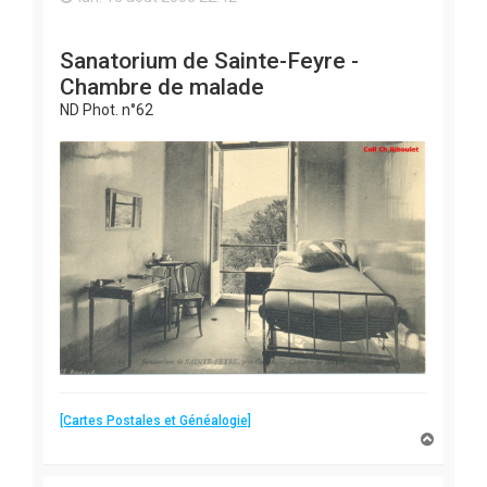
Sanatorium de Sainte-Feyre -
Chambre de malade
ND Phot. n°62
[Cartes Postales et Généalogie]
H
a
u