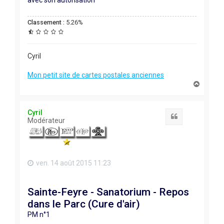
Classement :
5.26%
Cyril
Mon petit site de cartes postales anciennes
H
a
u
t
Cyril
Citation
Modérateur
ven. 14 août 2015 11:23
Sainte-Feyre - Sanatorium - Repos
dans le Parc (Cure d'air)
PM n°1