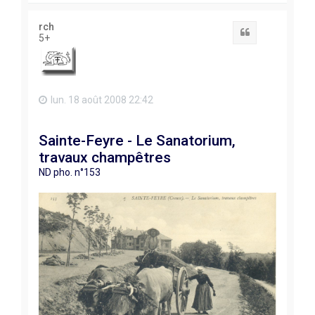
u
t
rch
Citation
5+
lun. 18 août 2008 22:42
Sainte-Feyre - Le Sanatorium,
travaux champêtres
ND pho. n°153