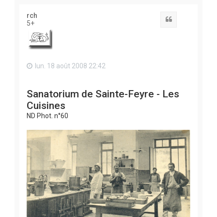
u
t
rch
Citation
5+
lun. 18 août 2008 22:42
Sanatorium de Sainte-Feyre - Les
Cuisines
ND Phot. n°60