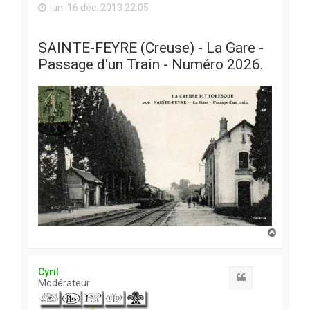
lun. 16 déc. 2013 22:05
SAINTE-FEYRE (Creuse) - La Gare -
Passage d'un Train - Numéro 2026.
H
a
u
t
Cyril
Citation
Modérateur