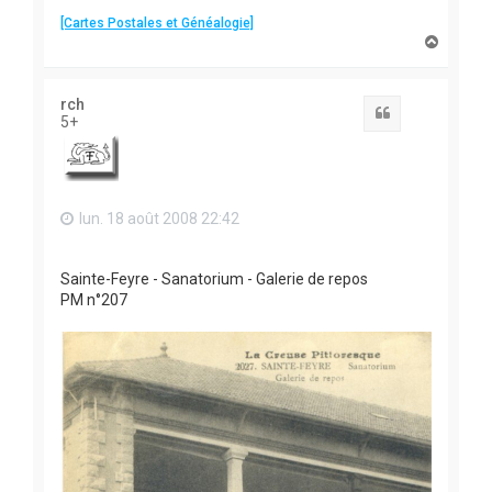
[Cartes Postales et Généalogie]
H
a
u
t
rch
Citation
5+
lun. 18 août 2008 22:42
Sainte-Feyre - Sanatorium - Galerie de repos
PM n°207