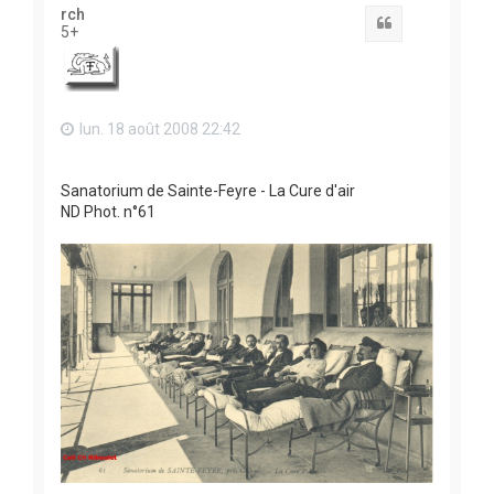
t
rch
Citation
5+
lun. 18 août 2008 22:42
Sanatorium de Sainte-Feyre - La Cure d'air
ND Phot. n°61