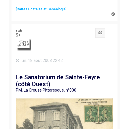
[Cartes Postales et Généalogie]
H
a
u
t
rch
Citation
5+
lun. 18 août 2008 22:42
Le Sanatorium de Sainte-Feyre
(côté Ouest)
PM. La Creuse Pittoresque, n°800