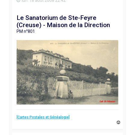
lun. 18 août 2008 22:42
Le Sanatorium de Ste-Feyre
(Creuse) - Maison de la Direction
PM n°801
[Cartes Postales et Généalogie]
H
a
u