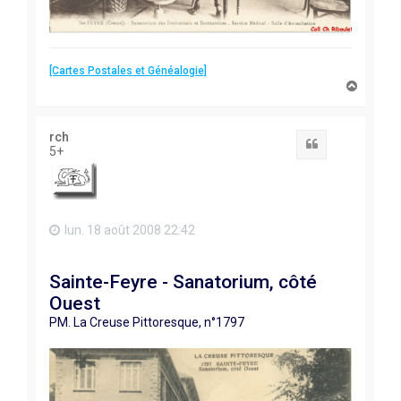
[Cartes Postales et Généalogie]
H
a
u
t
rch
Citation
5+
lun. 18 août 2008 22:42
Sainte-Feyre - Sanatorium, côté
Ouest
PM. La Creuse Pittoresque, n°1797