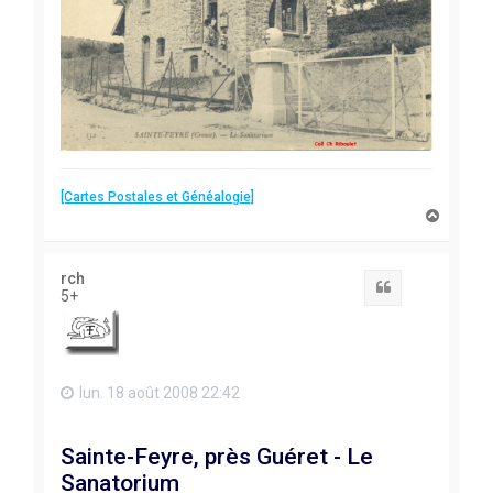
[Cartes Postales et Généalogie]
H
a
u
t
rch
Citation
5+
lun. 18 août 2008 22:42
Sainte-Feyre, près Guéret - Le
Sanatorium