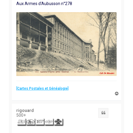
Aux Armes d'Aubusson n°278
[Cartes Postales et Généalogie]
H
a
u
t
rigouard
Citation
500+