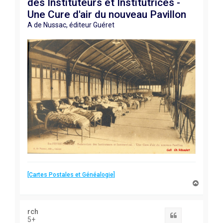
des Instituteurs et Institutrices -
Une Cure d'air du nouveau Pavillon
A de Nussac, éditeur Guéret
[Cartes Postales et Généalogie]
H
a
u
t
rch
Citation
5+