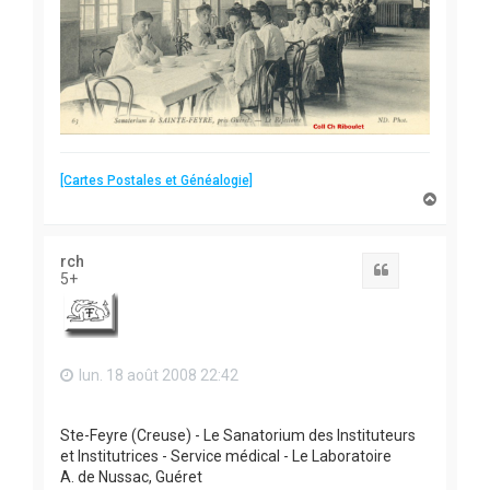
[Cartes Postales et Généalogie]
H
a
u
t
rch
Citation
5+
lun. 18 août 2008 22:42
Ste-Feyre (Creuse) - Le Sanatorium des Instituteurs
et Institutrices - Service médical - Le Laboratoire
A. de Nussac, Guéret