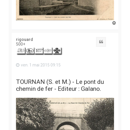
H
a
u
t
rigouard
Citation
500+
ven. 1 mai 2015 09:15
TOURNAN (S. et M.) - Le pont du
chemin de fer - Editeur : Galano.