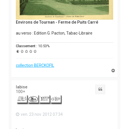
Environs de Tournan - Ferme de Puits Carré
au verso : Edition G. Pacton, Tabac-Libraire
Classement :
10.53%
collection BERCKOFIL
H
a
u
t
labise
Citation
100+
ven. 23 nov. 2012 07:34