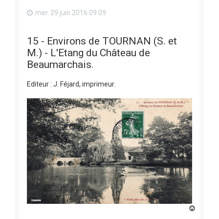
mer. 29 juin 2016 09:09
15 - Environs de TOURNAN (S. et
M.) - L'Etang du Château de
Beaumarchais.
Editeur : J. Féjard, imprimeur.
H
a