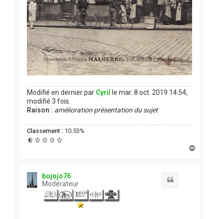
Modifié en dernier par
Cyril
le mar. 8 oct. 2019 14:54,
modifié 3 fois.
Raison :
amélioration présentation du sujet
Classement :
10.53%
H
a
u
t
bojojo76
Citation
Modérateur