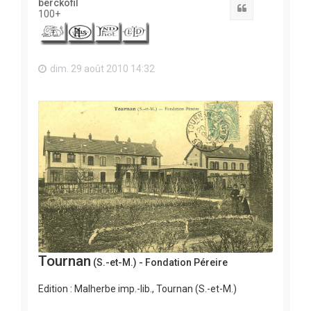
berckofil
Citation
100+
dim. 29 août 2010 14:32
Tournan
(S.-et-M.) - Fondation Péreire
Edition : Malherbe imp.-lib., Tournan (S.-et-M.)