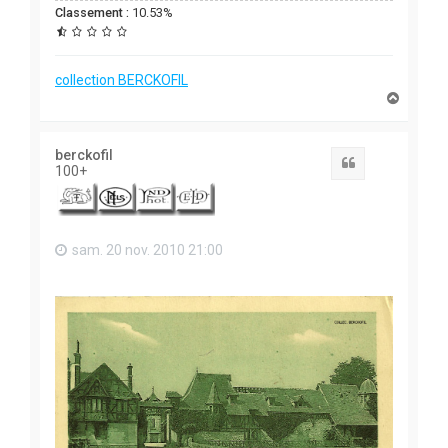
Classement :
10.53%
collection BERCKOFIL
H
a
u
t
berckofil
Citation
100+
sam. 20 nov. 2010 21:00