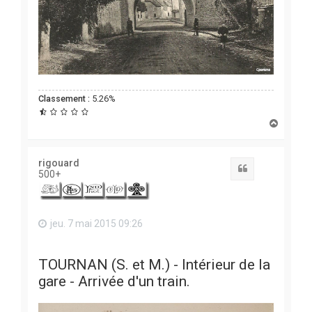
Classement :
5.26%
H
a
u
t
rigouard
Citation
500+
jeu. 7 mai 2015 09:26
TOURNAN (S. et M.) - Intérieur de la
gare - Arrivée d'un train.