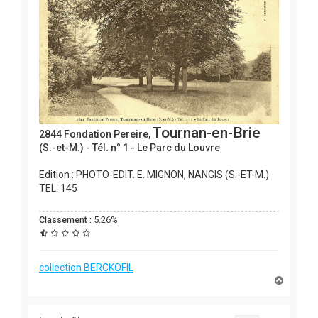
Tournan-en-Brie
2844 Fondation Pereire,
(S.-et-M.) - Tél. n° 1 - Le Parc du Louvre
Edition : PHOTO-EDIT. E. MIGNON, NANGIS (S.-ET-M.)
TEL. 145
Classement :
5.26%
collection BERCKOFIL
H
a
u
t