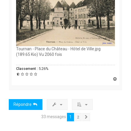
Tournan - Place du Château - Hôtel de Ville.jpg
(189.65 Kio) Vu 2060 fois
Classement :
5.26%
H
a
u
t
Répondre
33 messages
1
2
Suivante