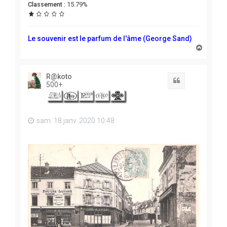
Classement :
15.79%
Le souvenir est le parfum de l'âme (George Sand)
H
a
u
t
R@koto
Citation
500+
sam. 18 janv. 2020 10:48