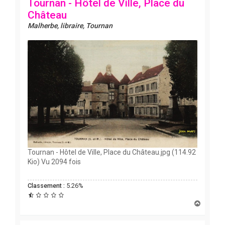
Tournan - Hôtel de Ville, Place du
Château
Malherbe, libraire, Tournan
Tournan - Hôtel de Ville, Place du Château.jpg (114.92
Kio) Vu 2094 fois
Classement :
5.26%
H
a
u