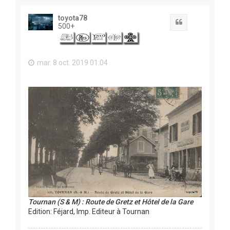
u
t
toyota78
Citation
500+
mar. 8 oct. 2019 01:04
Tournan (S & M) : Route de Gretz et Hôtel de la Gare
Edition: Féjard, Imp. Editeur à Tournan