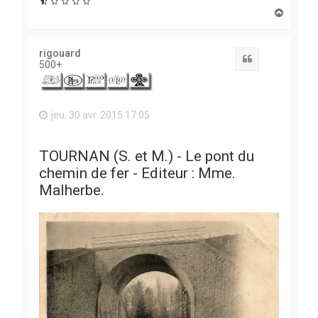
H
a
u
t
rigouard
Citation
500+
jeu. 30 avr. 2015 17:05
TOURNAN (S. et M.) - Le pont du
chemin de fer - Editeur : Mme.
Malherbe.