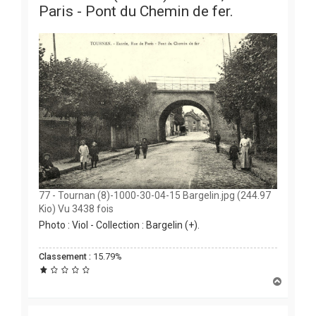
Paris - Pont du Chemin de fer.
77 - Tournan (8)-1000-30-04-15 Bargelin.jpg (244.97
Kio) Vu 3438 fois
Photo : Viol - Collection : Bargelin (+).
Classement :
15.79%
H
a
u
t