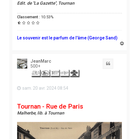
Edit. de "La Gazette", Tournan
Classement :
10.53%
Le souvenir est le parfum de l'âme (George Sand)
H
a
u
t
JeanMarc
Citation
500+
sam. 20 avr. 2024 08:54
Tournan - Rue de Paris
Malherbe, lib. à Tournan