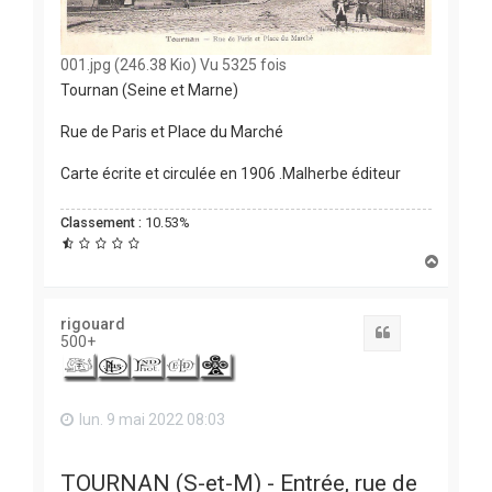
001.jpg (246.38 Kio) Vu 5325 fois
Tournan (Seine et Marne)
Rue de Paris et Place du Marché
Carte écrite et circulée en 1906 .Malherbe éditeur
Classement :
10.53%
H
a
u
t
rigouard
Citation
500+
lun. 9 mai 2022 08:03
TOURNAN (S-et-M) - Entrée, rue de