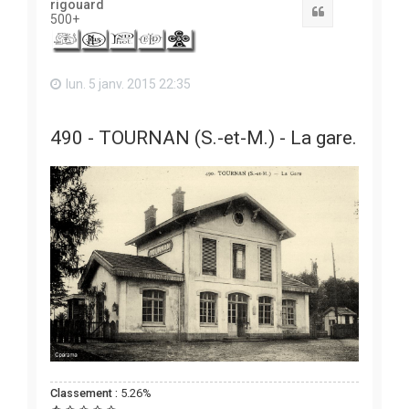
rigouard
Citation
500+
lun. 5 janv. 2015 22:35
490 - TOURNAN (S.-et-M.) - La gare.
Classement :
5.26%