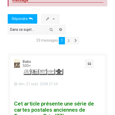
message
Répondre
Rechercher
Recherche avancée
33 messages
1
2
Suivante
Babs
Citation
500+
dim. 21 sept. 2008 21:54
.
Cet article présente une série de
cartes postales anciennes de