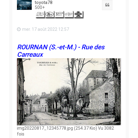
toyota78
Citation
500+
mer. 17 août 2022 12:57
ROURNAN (S.-et-M.) - Rue des
Carreaux
img20220817_12345778.jpg (254.37 Kio) Vu 3082
fois