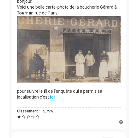
bonjour,
Voici une belle carte-photo de la
boucherie Gérard
à
Tournan
rue de Paris
pour suivre le fil de l'enquête qui a permis sa
localisation c'est
ici
Classement :
15.79%
H
a
u
t