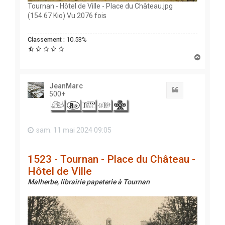
Tournan - Hôtel de Ville - Place du Château.jpg
(154.67 Kio) Vu 2076 fois
Classement :
10.53%
H
a
u
t
JeanMarc
Citation
500+
sam. 11 mai 2024 09:05
1523 - Tournan - Place du Château -
Hôtel de Ville
Malherbe, librairie papeterie à Tournan