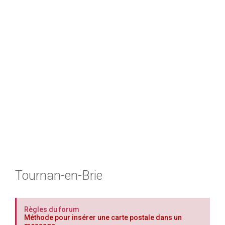
h
e
r
Tournan-en-Brie
Règles du forum
Méthode pour insérer une carte postale dans un