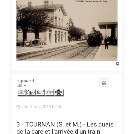
H
a
u
t
rigouard
Citation
500+
ven. 8 mai 2015 07:45
3 - TOURNAN (S. et M.) - Les quais
de la gare et l'arrivée d'un train -