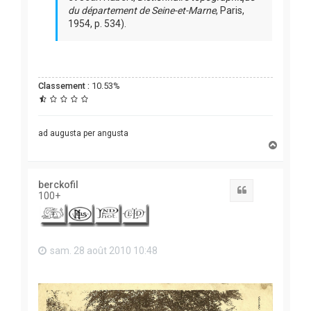
du département de Seine-et-Marne
, Paris,
1954, p. 534).
Classement :
10.53%
ad augusta per angusta
H
a
u
t
berckofil
Citation
100+
sam. 28 août 2010 10:48