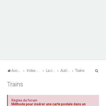
R
Accueil
Index du forum
La collection de CPA
Autres thèmes
Trains
e
Trains
c
h
e
Règles du forum
r
Méthode pour insérer une carte postale dans un