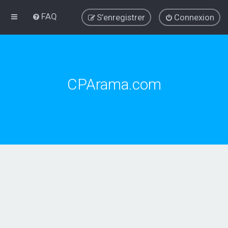
FAQ
S’enregistrer
Connexion
CPArama.com