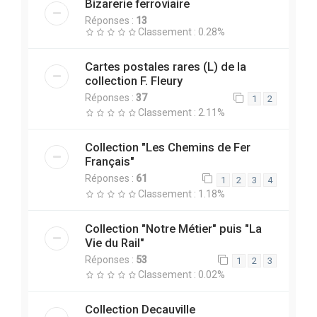
Bizarerie ferroviaire
Réponses :
13
Classement : 0.28%
Cartes postales rares (L) de la
collection F. Fleury
Réponses :
37
1
2
Classement : 2.11%
Collection "Les Chemins de Fer
Français"
Réponses :
61
1
2
3
4
Classement : 1.18%
Collection "Notre Métier" puis "La
Vie du Rail"
Réponses :
53
1
2
3
Classement : 0.02%
Collection Decauville