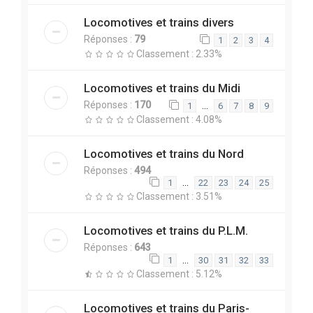
Locomotives et trains divers
Réponses :
79
1
2
3
4
Classement : 2.33%
Locomotives et trains du Midi
Réponses :
170
…
1
6
7
8
9
Classement : 4.08%
Locomotives et trains du Nord
Réponses :
494
…
1
22
23
24
25
Classement : 3.51%
Locomotives et trains du P.L.M.
Réponses :
643
…
1
30
31
32
33
Classement : 5.12%
Locomotives et trains du Paris-