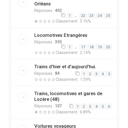
Orléans
Réponses :
492
…
1
22
23
24
25
Classement : 5.16%
Locomotives Etrangères
Réponses :
395
…
1
17
18
19
20
Classement : 2.14%
Trains d'hier et d'aujourd'hui.
Réponses :
84
1
2
3
4
5
Classement : 1.59%
Trains, locomotives et gares de
Lozère (48)
Réponses :
107
1
2
3
4
5
6
Classement : 6.89%
Voitures voyageurs