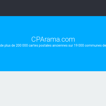
CPArama.com
 de plus de 200 000 cartes postales anciennes sur 19 000 communes d