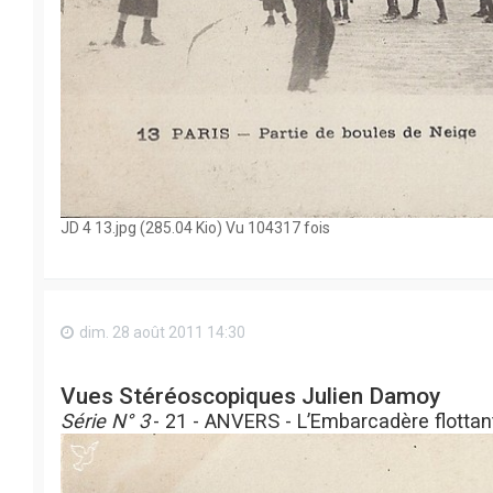
JD 4 13.jpg (285.04 Kio) Vu 104317 fois
dim. 28 août 2011 14:30
Vues Stéréoscopiques Julien Damoy
Série N° 3
- 21 - ANVERS - L’Embarcadère flottan