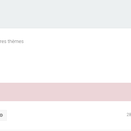
res thèmes
2
hercher
Recherche avancée