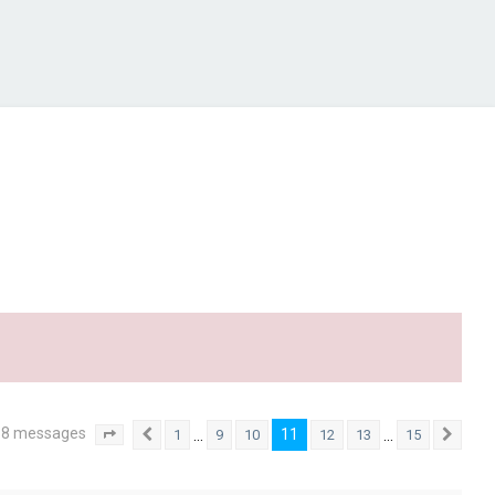
88 messages
11
…
…
1
9
10
12
13
15
Page
11
Précédente
sur
15
Suiv