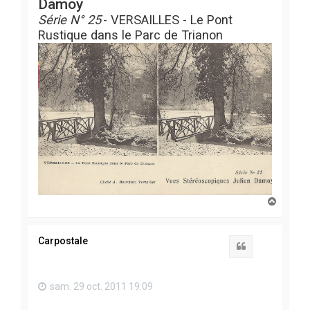
Damoy
Série N° 25
- VERSAILLES - Le Pont
Rustique dans le Parc de Trianon
H
a
u
t
Carpostale
Citation
sam. 29 oct. 2011 19:09