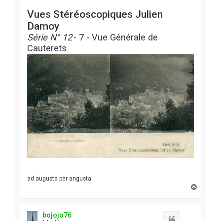
Vues Stéréoscopiques Julien
Damoy
Série N° 12
- 7 - Vue Générale de
Cauterets
ad augusta per angusta
H
a
u
t
bojojo76
Citation