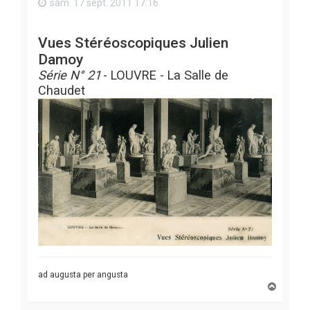
sam. 17 sept. 2011 17:16
Vues Stéréoscopiques Julien
Damoy
Série N° 21
- LOUVRE - La Salle de
Chaudet
ad augusta per angusta
H
a
u