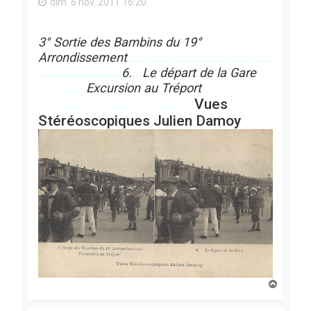
dim. 6 nov. 2011 16:20
3° Sortie des Bambins du 19°
Arrondissement
..........................................
........................
6.
...
Le départ de la Gare
Excursion au Tréport
.......................
Vues
...........................................................................
Stéréoscopiques Julien Damoy
H
a
u