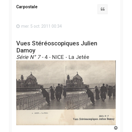
t
Carpostale
Citation
mer. 5 oct. 2011 00:34
Vues Stéréoscopiques Julien
Damoy
Série N° 7 -
4
- NICE - La Jetée
H