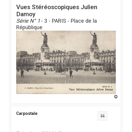
Vues Stéréoscopiques Julien
Damoy
Série N° 1
- 3 - PARIS - Place de la
République
H
a
u
t
Carpostale
Citation