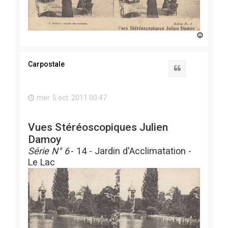
H
a
u
t
Carpostale
Citation
mer. 5 oct. 2011 00:47
Vues Stéréoscopiques Julien
Damoy
Série N° 6
- 14 - Jardin d'Acclimatation -
Le Lac