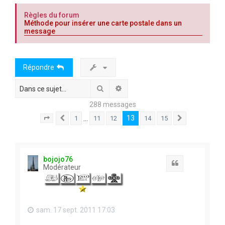
c
Règles du forum
h
Méthode pour insérer une carte postale dans un
message
e
r
Répondre
Rechercher
Recherche avancée
288 messages
13
…
1
11
12
14
15
Page
13
Précédente
sur
15
Suivante
bojojo76
Citation
Modérateur
sam. 17 sept. 2011 17:03