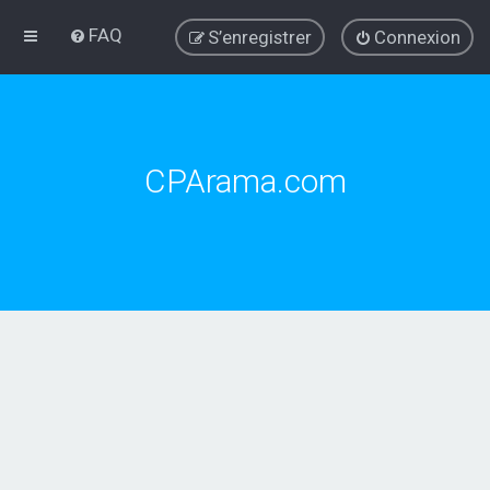
FAQ
S’enregistrer
Connexion
CPArama.com