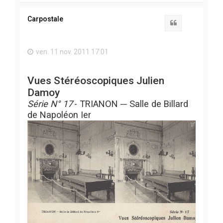
u
t
Carpostale
Citation
ven. 11 nov. 2011 17:01
Vues Stéréoscopiques Julien
Damoy
Série N° 17
- TRIANON ─ Salle de Billard
de Napoléon Ier