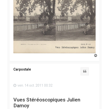
H
a
u
t
Carpostale
Citation
ven. 14 oct. 2011 00:32
Vues Stéréoscopiques Julien
Damoy