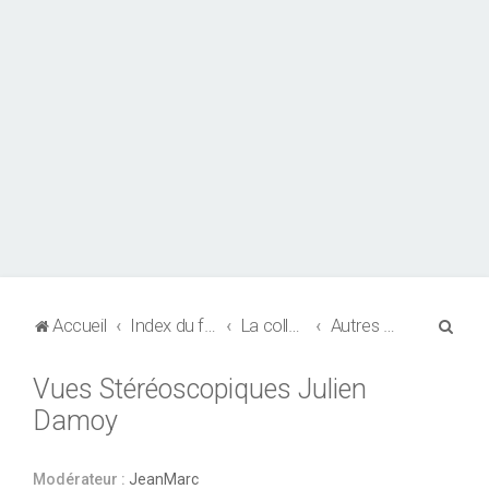
R
Accueil
Index du forum
La collection de CPA
Autres thèmes
e
Vues Stéréoscopiques Julien
c
Damoy
h
e
r
Modérateur :
JeanMarc