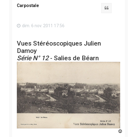
t
Carpostale
Citation
dim. 6 nov. 2011 17:56
Vues Stéréoscopiques Julien
Damoy
Série N° 12
- Salies de Béarn
H
a