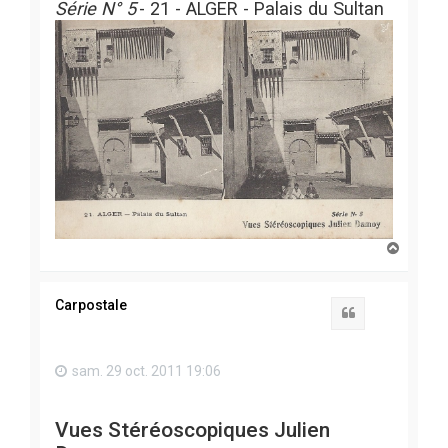
Série N° 5
- 21 - ALGER - Palais du Sultan
H
a
u
t
Carpostale
Citation
sam. 29 oct. 2011 19:06
Vues Stéréoscopiques Julien