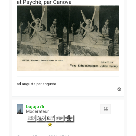
et Psyché, par Canova
ad augusta per angusta
H
a
u
t
bojojo76
Citation
Modérateur