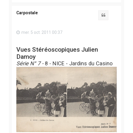
a
u
t
Carpostale
Citation
mer. 5 oct. 2011 00:37
Vues Stéréoscopiques Julien
Damoy
Série N° 7 -
8
- NICE - Jardins du Casino