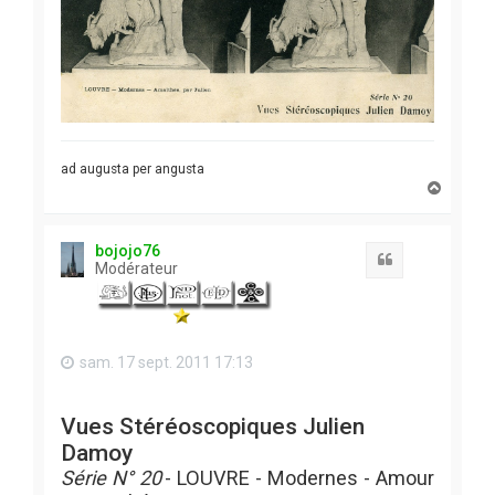
ad augusta per angusta
H
a
u
t
bojojo76
Citation
Modérateur
sam. 17 sept. 2011 17:13
Vues Stéréoscopiques Julien
Damoy
Série N° 20
- LOUVRE - Modernes - Amour