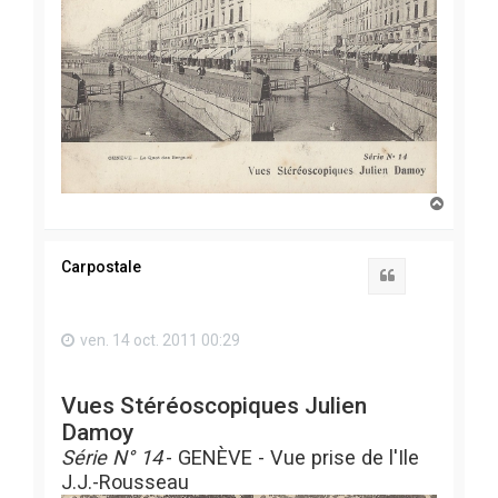
H
a
u
t
Carpostale
Citation
ven. 14 oct. 2011 00:29
Vues Stéréoscopiques Julien
Damoy
Série N° 14
- GENÈVE - Vue prise de l'Ile
J.J.-Rousseau