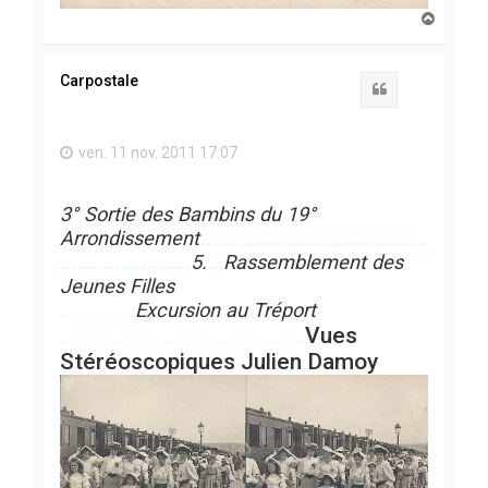
H
a
u
t
Carpostale
Citation
ven. 11 nov. 2011 17:07
3° Sortie des Bambins du 19°
Arrondissement
..........................................
........................
5.
...
Rassemblement des
Jeunes Filles
Excursion au Tréport
.......................
Vues
...........................................................................
Stéréoscopiques Julien Damoy