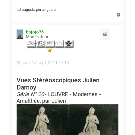
ad augusta per angusta
H
a
u
t
bojojo76
Citation
Modérateur
sam. 17 sept. 2011 17:10
Vues Stéréoscopiques Julien
Damoy
Série N° 20
- LOUVRE - Modernes -
Amalthée, par Julien