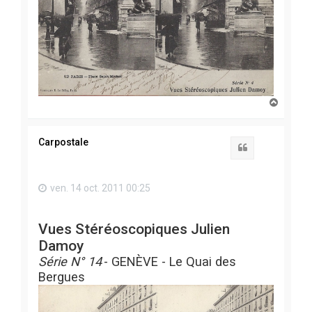
H
a
u
t
Carpostale
Citation
ven. 14 oct. 2011 00:25
Vues Stéréoscopiques Julien
Damoy
Série N° 14
- GENÈVE - Le Quai des
Bergues