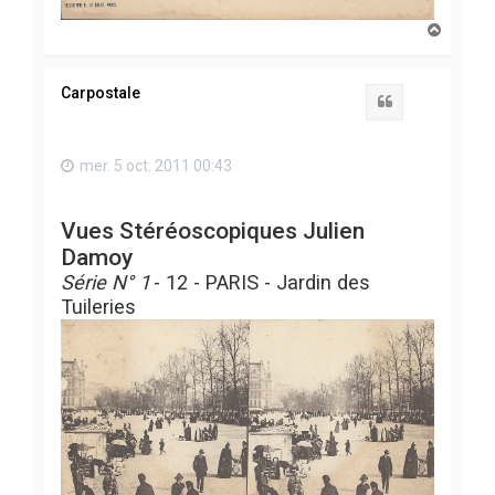
H
a
u
t
Carpostale
Citation
mer. 5 oct. 2011 00:43
Vues Stéréoscopiques Julien
Damoy
Série N° 1
- 12 - PARIS - Jardin des
Tuileries