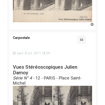
H
a
u
t
Carpostale
Citation
sam. 8 oct. 2011 18:29
Vues Stéréoscopiques Julien
Damoy
Série N° 4 -
12 - PARIS - Place Saint-
Michel