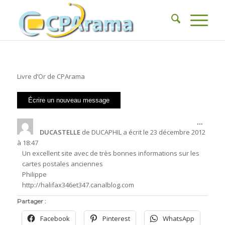
Livre d’Or de CPArama
Ouvrir
...
cette
DUCASTELLE
de
DUCAPHIL
a écrit le
23 décembre 2012
boîte
à
18:47
méta.
Un excellent site avec de très bonnes informations sur les
cartes postales anciennes
Philippe
http://halifax346et347.canalblog.com
Partager :
Facebook
Pinterest
WhatsApp