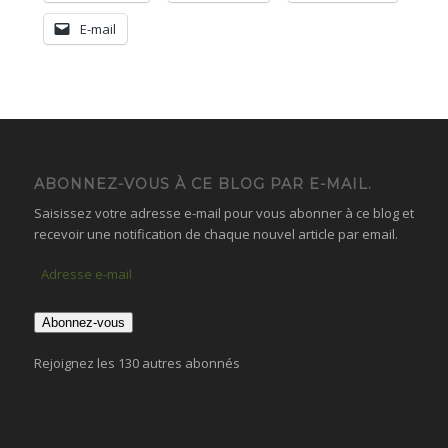
E-mail
ABONNEZ-VOUS À CE BLOG PAR E-MAIL.
Saisissez votre adresse e-mail pour vous abonner à ce blog et
recevoir une notification de chaque nouvel article par email.
Adresse
e-
mail
Abonnez-vous
Rejoignez les 130 autres abonnés