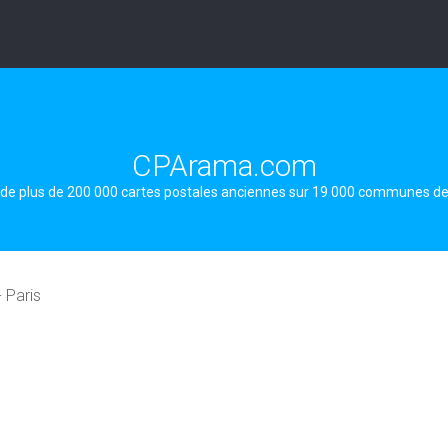
CPArama.com
 de plus de 200 000 cartes postales anciennes sur 19 000 communes d
- Paris