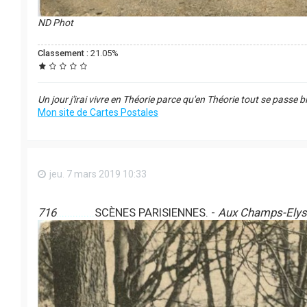
ND Phot
Classement :
21.05%
Un jour j'irai vivre en Théorie parce qu'en Théorie tout se passe b
Mon site de Cartes Postales
jeu. 7 mars 2019 10:33
716
..............
SCÈNES PARISIENNES. -
Aux Champs-Elys