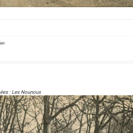
ien
ées : Les Nounous