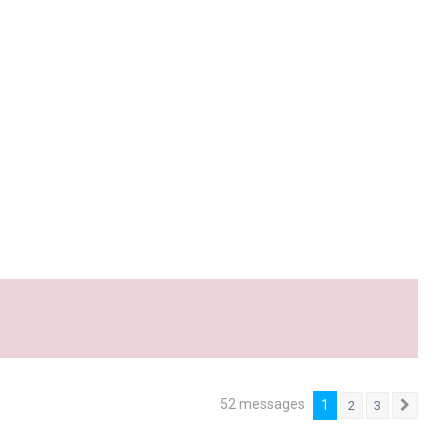
52 messages
1
2
3
Suiv