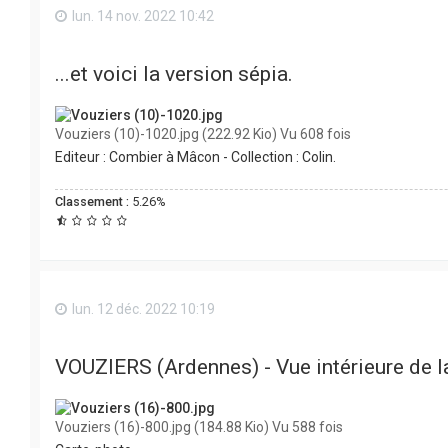
lun. 14 nov. 2022 10:42
...et voici la version sépia.
Vouziers (10)-1020.jpg (222.92 Kio) Vu 608 fois
Editeur : Combier à Mâcon - Collection : Colin.
Classement :
5.26%
lun. 12 déc. 2022 10:19
VOUZIERS (Ardennes) - Vue intérieure de l
Vouziers (16)-800.jpg (184.88 Kio) Vu 588 fois