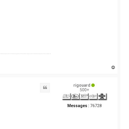
H
a
u
t
rigouard
Citation
500+
Messages :
76728