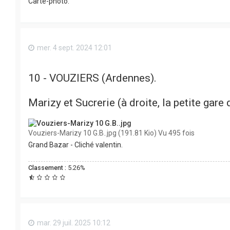
Carte-photo.
mer. 4 sept. 2024 12:01
10 - VOUZIERS (Ardennes).
Marizy et Sucrerie (à droite, la petite gare
Vouziers-Marizy 10 G.B..jpg (191.81 Kio) Vu 495 fois
Grand Bazar - Cliché valentin.
Classement :
5.26%
mar. 29 juil. 2025 10:12