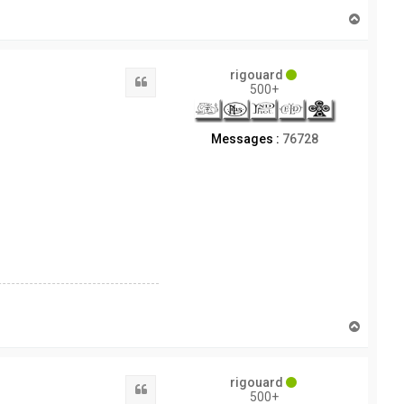
H
a
u
t
rigouard
Citation
500+
Messages :
76728
H
a
u
t
rigouard
Citation
500+