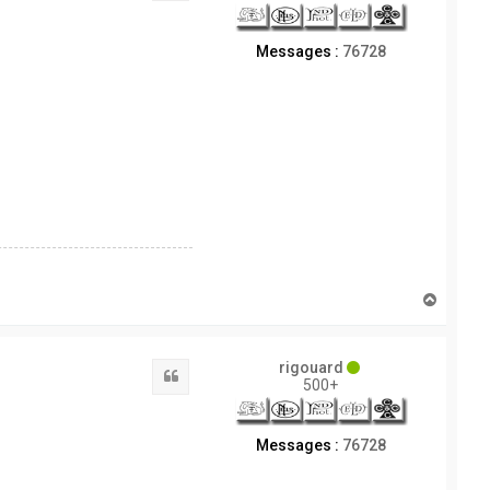
Messages :
76728
H
a
u
t
rigouard
Citation
500+
Messages :
76728