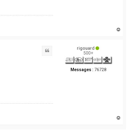
H
a
u
t
rigouard
Citation
500+
Messages :
76728
H
a
u
t