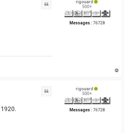
rigouard
Citation
500+
Messages :
76728
H
a
u
t
rigouard
Citation
500+
 1920.
Messages :
76728