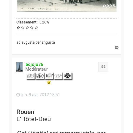
Classement :
5.26%
ad augusta per angusta
H
a
u
t
bojojo76
Citation
Modérateur
lun. 9 avr. 2012 18:51
Rouen
L'Hôtel-Dieu