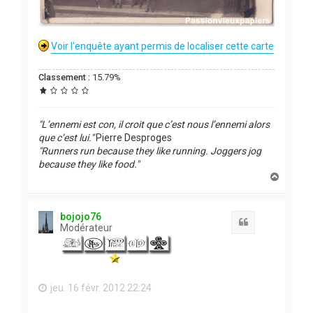
Voir l'enquête ayant permis de localiser cette carte
Classement :
15.79%
"L’ennemi est con, il croit que c’est nous l’ennemi alors
que c’est lui."
Pierre Desproges
"Runners run because they like running. Joggers jog
because they like food."
H
a
u
t
bojojo76
Citation
Modérateur
jeu. 16 févr. 2012 22:24