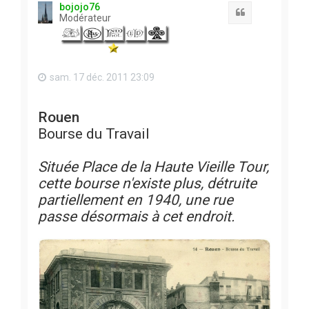
t
bojojo76
Citation
Modérateur
sam. 17 déc. 2011 23:09
Rouen
Bourse du Travail
Située Place de la Haute Vieille Tour,
cette bourse n'existe plus, détruite
partiellement en 1940, une rue
passe désormais à cet endroit.