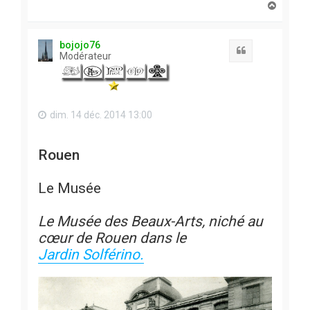
H
a
u
t
bojojo76
Citation
Modérateur
dim. 14 déc. 2014 13:00
Rouen
Le Musée
Le Musée des Beaux-Arts, niché au
cœur de Rouen dans le
Jardin Solférino.