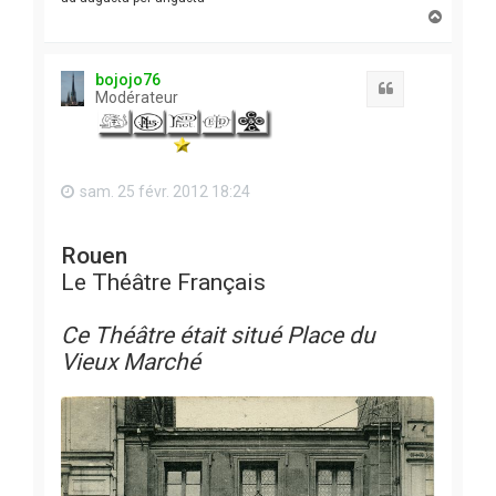
H
a
u
t
bojojo76
Citation
Modérateur
sam. 25 févr. 2012 18:24
Rouen
Le Théâtre Français
Ce Théâtre était situé Place du
Vieux Marché