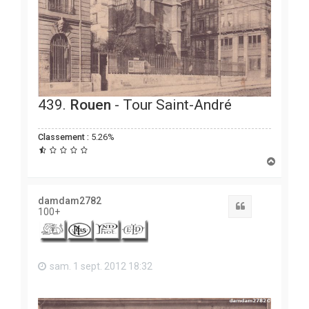
439.
Rouen
- Tour Saint-André
Classement :
5.26%
H
a
u
t
damdam2782
Citation
100+
sam. 1 sept. 2012 18:32